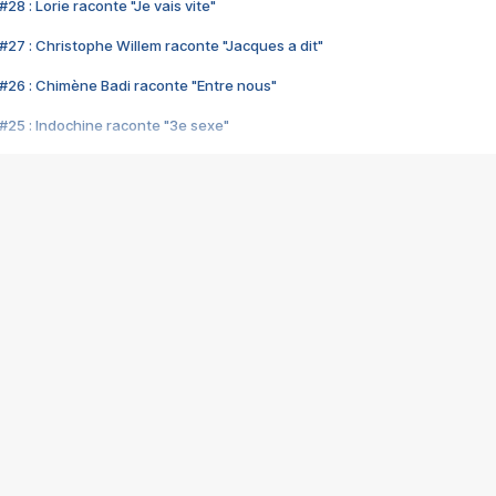
28 : Lorie raconte "Je vais vite"
#27 : Christophe Willem raconte "Jacques a dit"
#26 : Chimène Badi raconte "Entre nous"
#25 : Indochine raconte "3e sexe"
#24 : Zaho raconte "C'est chelou"
#23 : Patrick Bruel raconte "Au café des délices"
#22 : Kyo raconte "Le chemin"
#21 : Nolwenn Leroy raconte "Cassé"
#20 : Patrick Hernandez raconte "Born to be alive"
#19 : Lorie raconte "Près de moi"
#18 : Michael Jones raconte "A nos actes manqués" (avec Jean-Jacque
#17 : Khaled raconte "Aïcha"
#16 : Corneille raconte "Parce qu'on vient de loin"