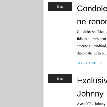
Condole
10 oct.
ne reno
Condoleezza Rice, 52
fidèles du présiden
émérite à Standford,
diplomatie de la plu
LIRE LA SUITE
Exclusiv
10 oct.
Johnny 
Avec RTL, Johnny Ha