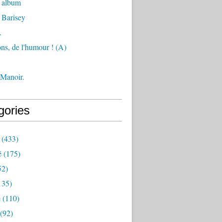
 album
 Barisey
.
ons, de l'humour ! (A)
 Manoir.
gories
(433)
é
(175)
52)
135)
e
(110)
(92)