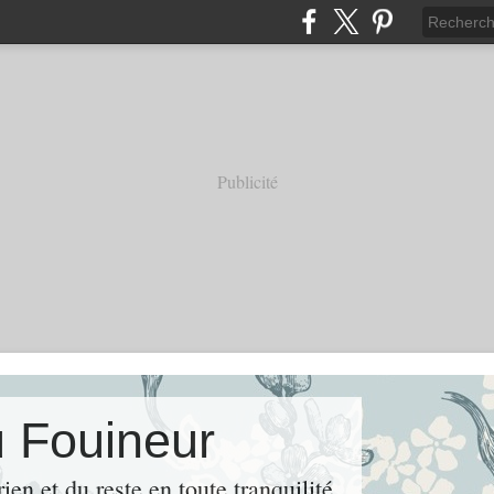
Publicité
u Fouineur
rien et du reste en toute tranquilité.