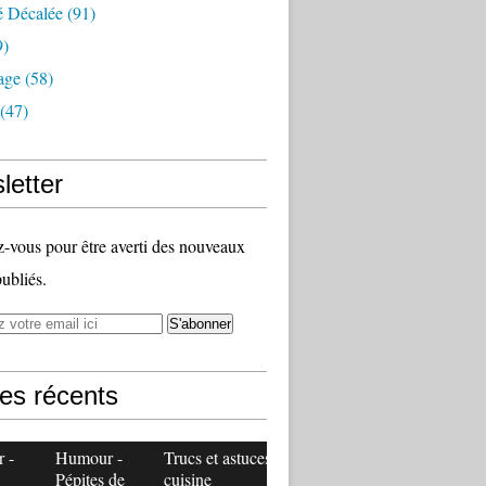
é Décalée
(91)
9)
age
(58)
(47)
letter
vous pour être averti des nouveaux
publiés.
les récents
 -
Humour -
Trucs et astuces
Pépites de
cuisine