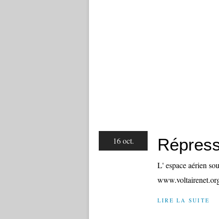
Répressi
16 oct.
L' espace aérien sou
www.voltairenet.org
LIRE LA SUITE