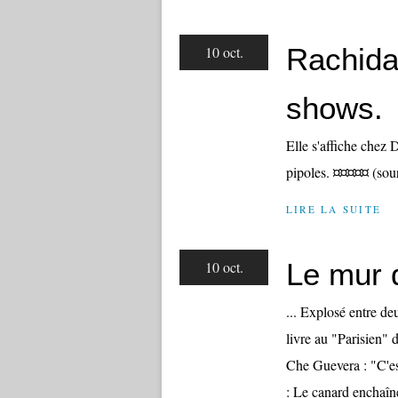
Rachida
10 oct.
shows.
Elle s'affiche chez 
pipoles. ¤¤¤¤¤ (sou
LIRE LA SUITE
Le mur d
10 oct.
... Explosé entre de
livre au "Parisien"
Che Guevera : "C'es
: Le canard enchaîn