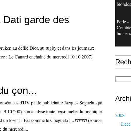
blondes
 Dati garde des
Perle -
Combie
buts en
Druker, au défilé Dior, au rugby et dans les journaux
rce : Le Canard enchaîné du mercredi 10 10 2007)
Rech
u çon...
Arch
ux séances d'UV par le publicitaire Jacques Seguela, qui
 du 9 10 2007 son analyse toute personnelle du mythique
2008
t un loser !" Pas comme le Cheguela !... ¤¤¤¤¤ (source
Déce
é du mercredi...