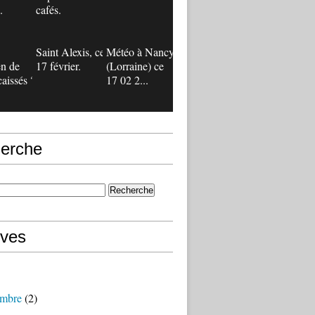
.
cafés.
Saint Alexis, ce
Météo à Nancy
n de
17 février.
(Lorraine) ce
caissés ?
17 02 2...
erche
ives
mbre
(2)