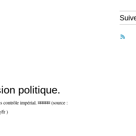
Suiv
on politique.
s contrôle impérial. ¤¤¤¤¤ (source :
/fr )