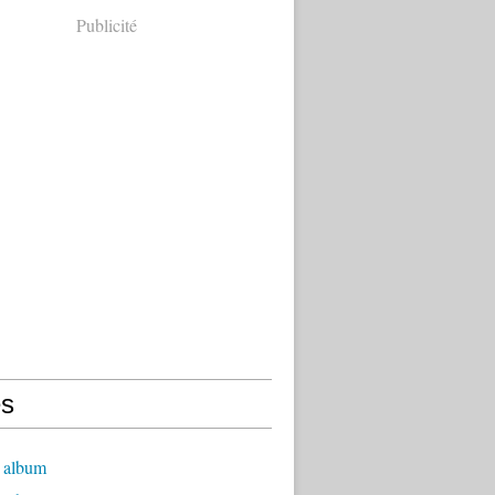
Publicité
s
 album