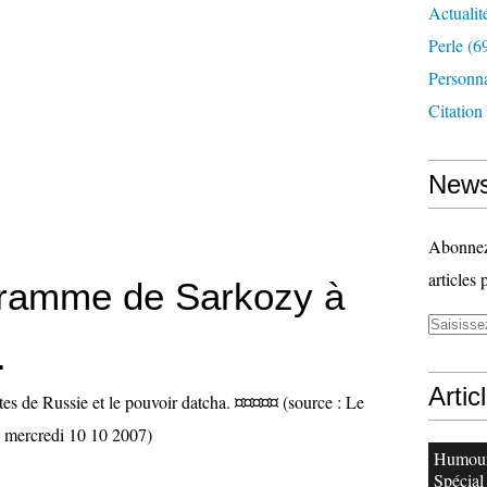
Actualit
Perle
(6
Personn
Citation
News
Abonnez-
articles 
ramme de Sarkozy à
.
Artic
tes de Russie et le pouvoir datcha. ¤¤¤¤¤ (source : Le
 mercredi 10 10 2007)
Humour
Spécial