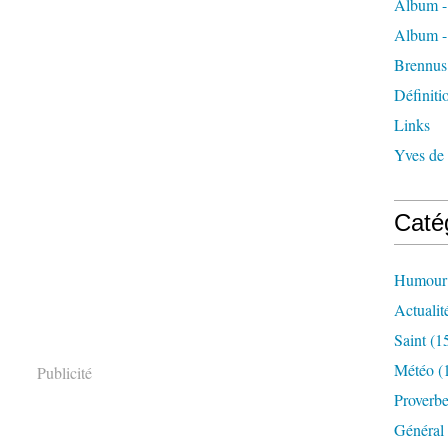
Album -
Album -
Brennus
Définiti
Links
Yves de
Caté
Humour
Actualit
Saint
(1
Météo
(
Publicité
Proverb
Général