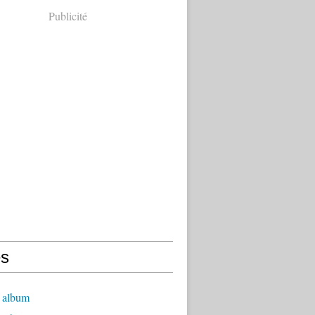
Publicité
s
 album