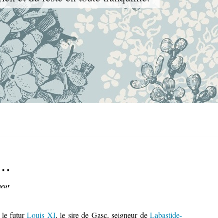
..
neur
, le futur
Louis XI
, le sire de Gasc, seigneur de
Labastide-