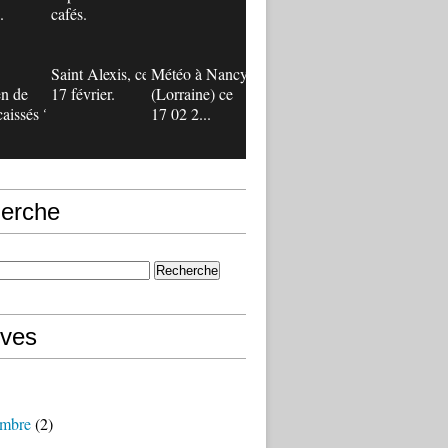
.
cafés.
Saint Alexis, ce
Météo à Nancy
n de
17 février.
(Lorraine) ce
caissés ?
17 02 2...
erche
ives
mbre
(2)