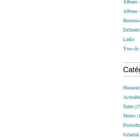
Album -
Album -
Brennus
Définiti
Links
Yves de
Caté
Humour
Actualit
Saint
(1
Météo
(
Proverb
Général