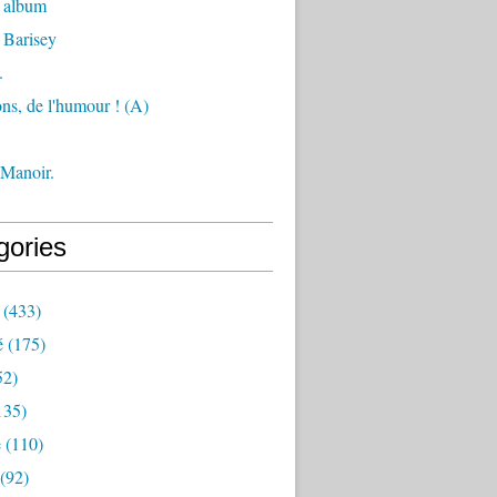
 album
 Barisey
.
ons, de l'humour ! (A)
 Manoir.
gories
(433)
é
(175)
52)
135)
e
(110)
(92)