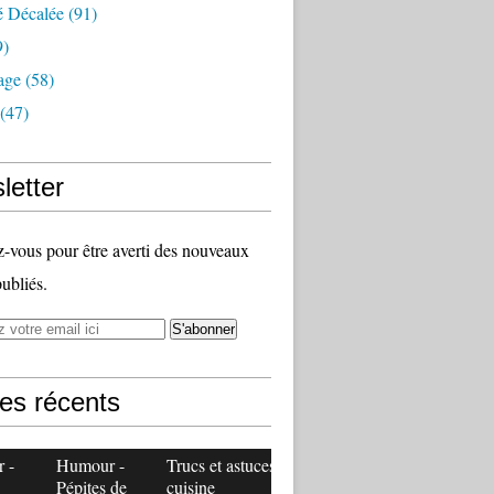
é Décalée
(91)
9)
age
(58)
(47)
letter
vous pour être averti des nouveaux
publiés.
les récents
 -
Humour -
Trucs et astuces
Pépites de
cuisine