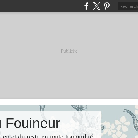
Publicité
u Fouineur
rien et du reste en toute tranquilité.