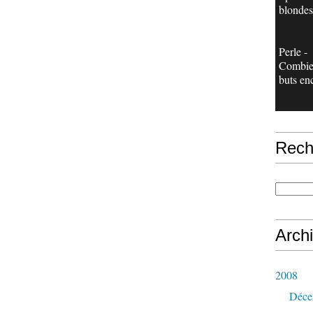
blondes
Perle -
Combie
buts en
Rech
Arch
2008
Déce