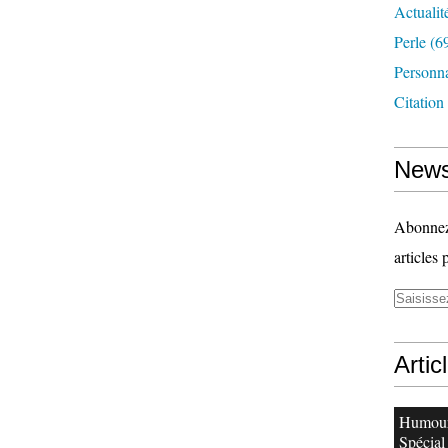
Actualit
Perle
(6
Personn
Citation
News
Abonnez-
articles 
Artic
Humour
Spécial