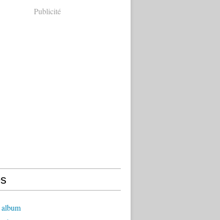
Publicité
s
 album