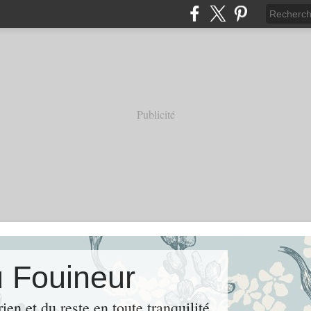
Publicité
u Fouineur
rien et du reste en toute tranquilité.