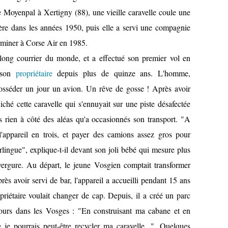
e Moyenpal à Xertigny (88), une vieille caravelle coule une
rrière dans les années 1950, puis elle a servi une compagnie
rminer à Corse Air en 1985.
 long courrier du monde, et a effectué son premier vol en
 son
propriétaire
depuis plus de quinze ans. L'homme,
posséder un jour un avion. Un rêve de gosse ! Après avoir
iché cette caravelle qui s'ennuyait sur une piste désafectée
is rien à côté des aléas qu'a occasionnés son transport. "A
'appareil en trois, et payer des camions assez gros pour
ingue", explique-t-il devant son joli bébé qui mesure plus
gure. Au départ, le jeune Vosgien comptait transformer
rès avoir servi de bar, l'appareil a accueilli pendant 15 ans
riétaire voulait changer de cap. Depuis, il a créé un parc
jours dans les Vosges : "En construisant ma cabane et en
 je pourrais peut-être recycler ma caravelle...". Quelques