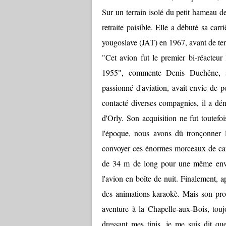
Sur un terrain isolé du petit hameau d
retraite paisible. Elle a débuté sa ca
yougoslave (JAT) en 1967, avant de te
"Cet avion fut le premier bi-réacteur
1955", commente Denis Duchêne,
passionné d'aviation, avait envie de 
contacté diverses compagnies, il a dén
d'Orly. Son acquisition ne fut toutefo
l'époque, nous avons dû tronçonner l
convoyer ces énormes morceaux de carl
de 34 m de long pour une même enver
l'avion en boîte de nuit. Finalement, ap
des animations karaokè. Mais son prop
aventure à la Chapelle-aux-Bois, tou
dressant mes tipis, je me suis dit que