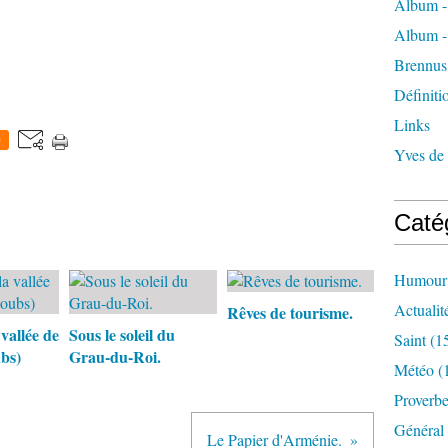
Album -
Album -
Brennus
Définiti
Links
0
Yves de
Caté
Humour
Actualit
Rêves de tourisme.
 vallée de
Sous le soleil du
Saint
(1
bs)
Grau-du-Roi.
Météo
(
Proverb
Général
Le Papier d'Arménie.