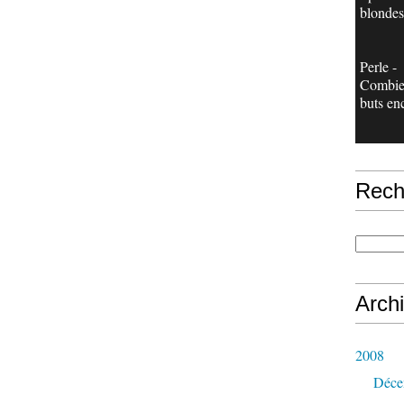
blondes
Perle -
Combie
buts en
Rech
Arch
2008
Déce