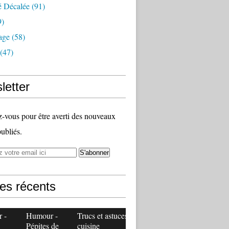
é Décalée
(91)
9)
age
(58)
(47)
letter
vous pour être averti des nouveaux
publiés.
les récents
 -
Humour -
Trucs et astuces
Pépites de
cuisine