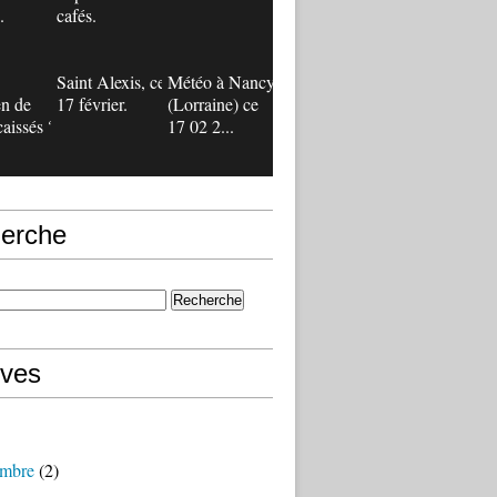
.
cafés.
Saint Alexis, ce
Météo à Nancy
n de
17 février.
(Lorraine) ce
caissés ?
17 02 2...
erche
ives
mbre
(2)