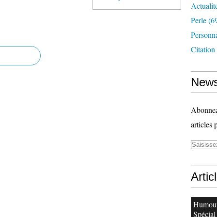
Actualit
Perle
(6
Personn
Citation
News
Abonnez-
articles 
Artic
Humour
Spécial