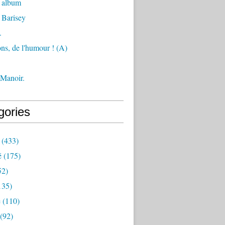
 album
 Barisey
.
ons, de l'humour ! (A)
 Manoir.
gories
(433)
é
(175)
52)
135)
e
(110)
(92)