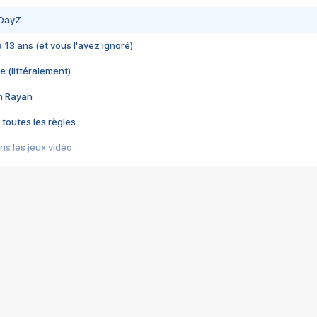
 DayZ
 a 13 ans (et vous l'avez ignoré)
e (littéralement)
im Rayan
 toutes les règles
s les jeux vidéo
us choquant de Rockstar ? - Le scandale BULLY
e plus moche de Steam
du RÊVE tourne au CAUCHEMAR
pendant 8 heures
it… à tort
umiliés par un jeu vidéo