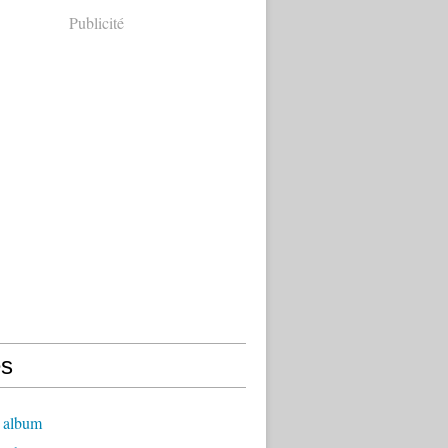
Publicité
s
 album