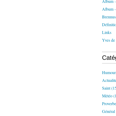
Album -
Album -
Brennus
Définiti
Links
Yves de
Caté
Humour
Actualit
Saint
(1
Météo
(
Proverb
Général