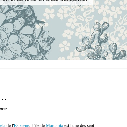
..
ineur
ela
de l'
Espagne
. L'île de
Margarita
est l'une des sept