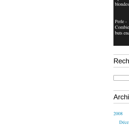
blondes
Perle -
Combie
buts en
Rech
Arch
2008
Déce