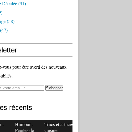
é Décalée
(91)
9)
age
(58)
(47)
letter
vous pour être averti des nouveaux
publiés.
les récents
 -
Humour -
Trucs et astuces
Pépites de
cuisine