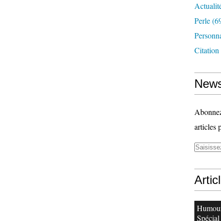
Actualit
Perle
(6
Personn
Citation
News
Abonnez-
articles 
Artic
Humour
Spécial