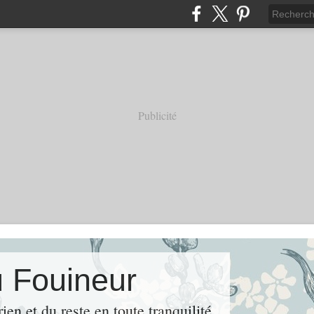
Publicité
u Fouineur
rien et du reste en toute tranquilité.