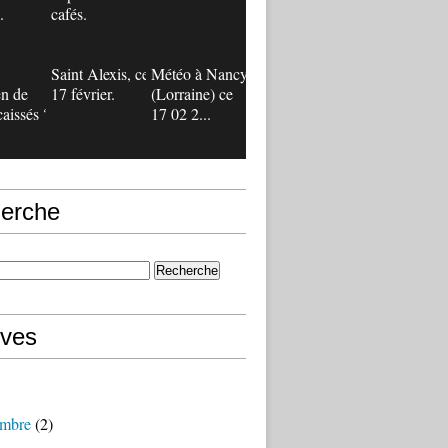
.
cafés.
Saint Alexis, ce
Météo à Nancy
n de
17 février.
(Lorraine) ce
caissés ?
17 02 2...
erche
ives
mbre
(2)