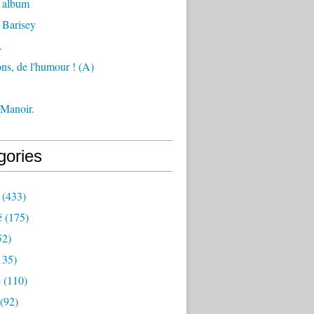
 album
 Barisey
.
ons, de l'humour ! (A)
 Manoir.
gories
(433)
é
(175)
52)
135)
e
(110)
(92)