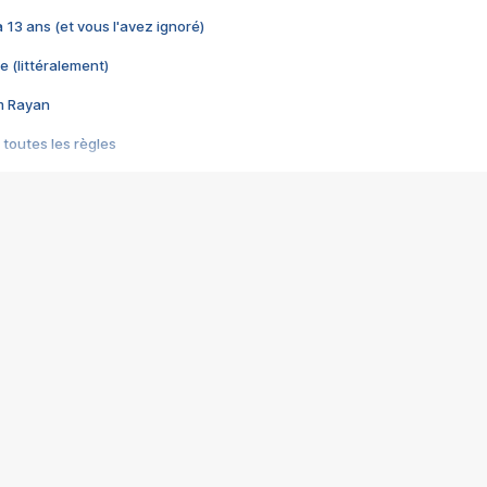
 a 13 ans (et vous l'avez ignoré)
e (littéralement)
im Rayan
 toutes les règles
s les jeux vidéo
us choquant de Rockstar ? - Le scandale BULLY
e plus moche de Steam
du RÊVE tourne au CAUCHEMAR
pendant 8 heures
it… à tort
umiliés par un jeu vidéo
ire - Final Fantasy 8