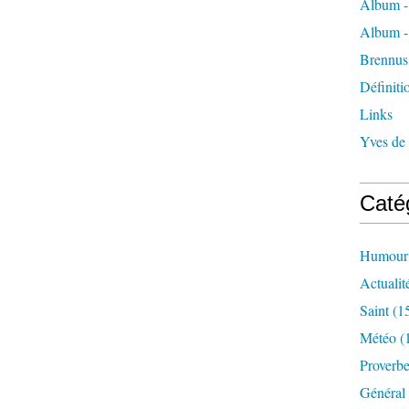
Album -
Album -
Brennus
Définiti
Links
Yves de
Caté
Humour
Actualit
Saint
(1
Météo
(
Proverb
Général