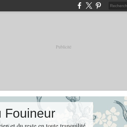
Publicité
u Fouineur
rien et du reste en toute tranquilité.