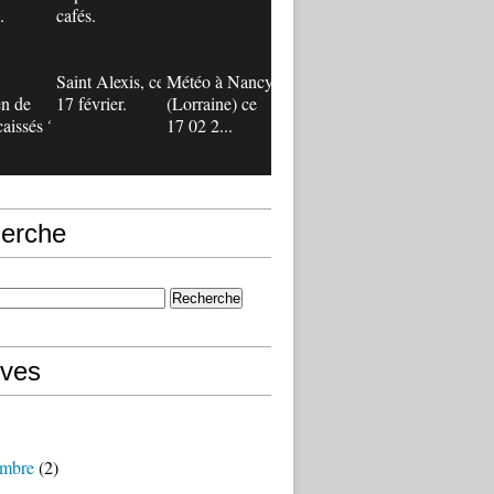
.
cafés.
Saint Alexis, ce
Météo à Nancy
n de
17 février.
(Lorraine) ce
caissés ?
17 02 2...
erche
ives
mbre
(2)