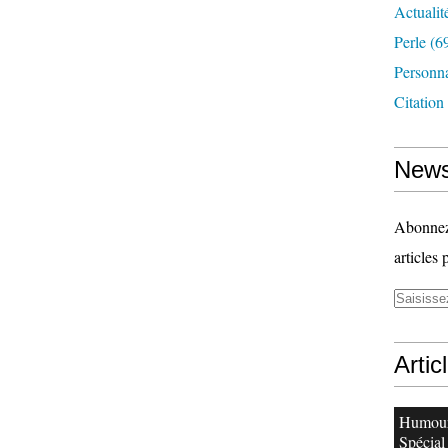
Actualit
Perle
(6
Personn
Citation
News
Abonnez-
articles 
Artic
Humour
Spécial