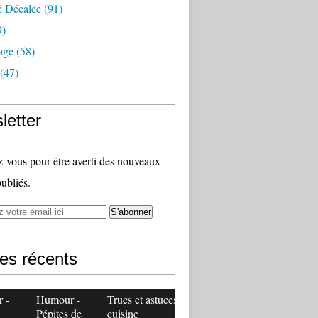
é Décalée
(91)
9)
age
(58)
(47)
letter
vous pour être averti des nouveaux
publiés.
les récents
 -
Humour -
Trucs et astuces
Pépites de
cuisine