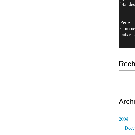
blondes
Perle -
Combie
buts en
Rech
Arch
2008
Déce