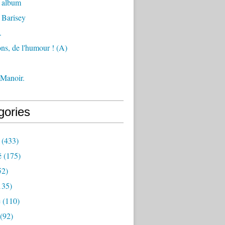
 album
 Barisey
.
ons, de l'humour ! (A)
 Manoir.
gories
(433)
é
(175)
52)
135)
e
(110)
(92)