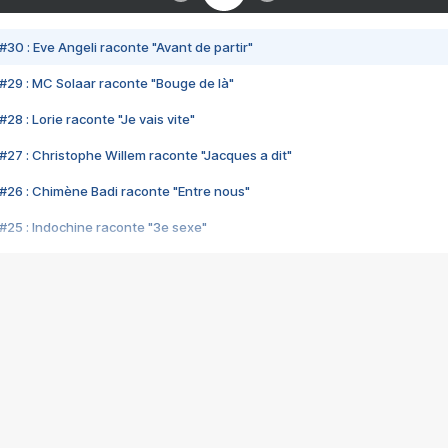
#30 : Eve Angeli raconte "Avant de partir"
#29 : MC Solaar raconte "Bouge de là"
28 : Lorie raconte "Je vais vite"
#27 : Christophe Willem raconte "Jacques a dit"
#26 : Chimène Badi raconte "Entre nous"
#25 : Indochine raconte "3e sexe"
#24 : Zaho raconte "C'est chelou"
#23 : Patrick Bruel raconte "Au café des délices"
#22 : Kyo raconte "Le chemin"
#21 : Nolwenn Leroy raconte "Cassé"
#20 : Patrick Hernandez raconte "Born to be alive"
#19 : Lorie raconte "Près de moi"