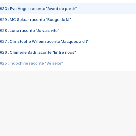
#30 : Eve Angeli raconte "Avant de partir"
#29 : MC Solaar raconte "Bouge de là"
28 : Lorie raconte "Je vais vite"
#27 : Christophe Willem raconte "Jacques a dit"
#26 : Chimène Badi raconte "Entre nous"
#25 : Indochine raconte "3e sexe"
#24 : Zaho raconte "C'est chelou"
#23 : Patrick Bruel raconte "Au café des délices"
#22 : Kyo raconte "Le chemin"
#21 : Nolwenn Leroy raconte "Cassé"
#20 : Patrick Hernandez raconte "Born to be alive"
#19 : Lorie raconte "Près de moi"