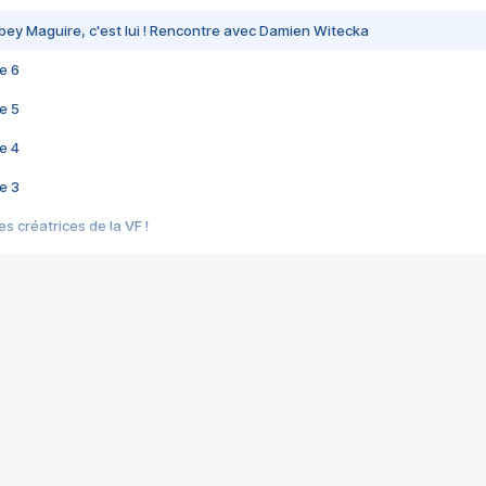
bey Maguire, c'est lui ! Rencontre avec Damien Witecka
e 6
e 5
e 4
e 3
s créatrices de la VF !
e 2
e 1
e Mektoub My Love arrive enfin ! Rencontre avec Shaïn Boumedine et Sal
i : après Toni en famille
elle réalise le bouleversant Dites lui que je l'aime
ais ! Rencontre autour de Vie privée de Rebecca Zlotowski