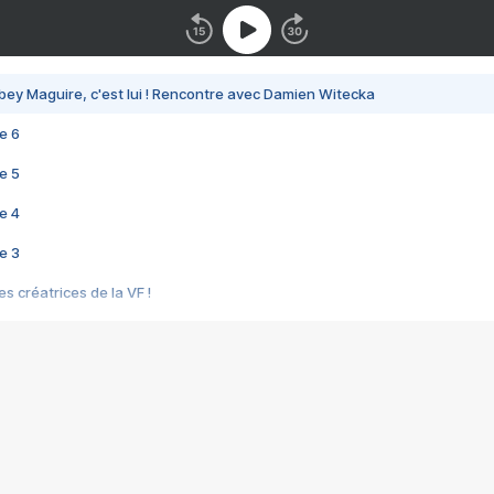
bey Maguire, c'est lui ! Rencontre avec Damien Witecka
e 6
e 5
e 4
e 3
s créatrices de la VF !
e 2
e 1
e Mektoub My Love arrive enfin ! Rencontre avec Shaïn Boumedine et Sal
i : après Toni en famille
elle réalise le bouleversant Dites lui que je l'aime