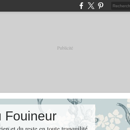
Publicité
u Fouineur
rien et du reste en toute tranquilité.