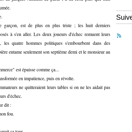
fumée.
e.
Suiv
e garçon, est de plus en plus triste ; les huit derniers
osés à s'en aller. Les deux joueurs d'échec remuent leurs
n, les quatre hommes politiques s'embourbent dans des
bière entame seulement son septième demi et le monsieur au
merce" est épaisse comme ça...
ransformée en impatience, puis en révolte.
ateurs ne quitteraient leurs tables si on ne les aidait pas
eurs d'échec.
r dit :
mon fou.
erait sa tour.