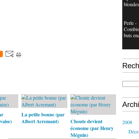
blondes
Perle -
Combie
buts en
0
Rech
Arch
ar
La petite bonne (par
vaise)
Albert Acremant)
Choute devient
2008
économe (par Henry
Déce
Méguin)