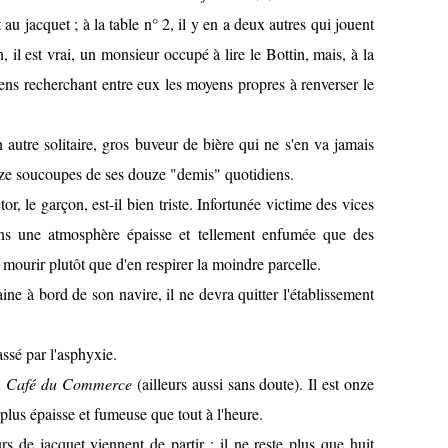
 au jacquet ; à la table n° 2, il y en a deux autres qui jouent
n, il est vrai, un monsieur occupé à lire le Bottin, mais, à la
ciens recherchant entre eux les moyens propres à renverser le
 autre solitaire, gros buveur de bière qui ne s'en va jamais
ouze soucoupes de ses douze "demis" quotidiens.
tor, le garçon, est-il bien triste. Infortunée victime des vices
 dans une atmosphère épaisse et tellement enfumée que des
mourir plutôt que d'en respirer la moindre parcelle.
taine à bord de son navire, il ne devra quitter l'établissement
assé par l'asphyxie.
u
Café du Commerce
(ailleurs aussi sans doute). Il est onze
plus épaisse et fumeuse que tout à l'heure.
rs de jacquet viennent de partir ; il ne reste plus que huit