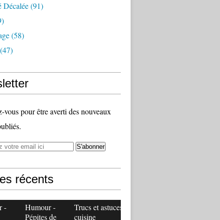
é Décalée
(91)
9)
age
(58)
(47)
letter
vous pour être averti des nouveaux
publiés.
les récents
 -
Humour -
Trucs et astuces
Pépites de
cuisine