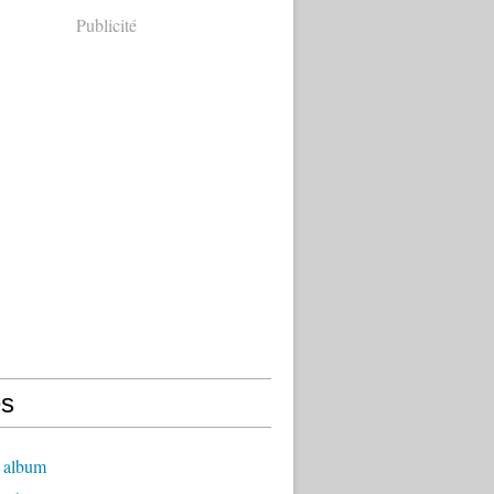
Publicité
s
 album