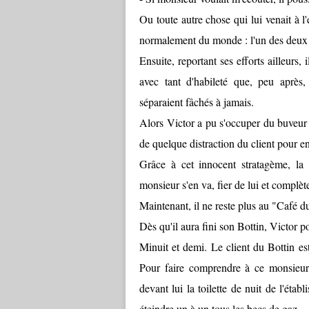
Ou toute autre chose qui lui venait à l'e
normalement du monde : l'un des deux j
Ensuite, reportant ses efforts ailleurs, 
avec tant d'habileté que, peu après,
séparaient fâchés à jamais.
Alors Victor a pu s'occuper du buveur sol
de quelque distraction du client pour e
Grâce à cet innocent stratagème, la p
monsieur s'en va, fier de lui et complèt
Maintenant, il ne reste plus au "Café d
Dès qu'il aura fini son Bottin, Victor po
Minuit et demi. Le client du Bottin es
Pour faire comprendre à ce monsieur t
devant lui la toilette de nuit de l'établ
éteindre un à un tous les becs de gaz...