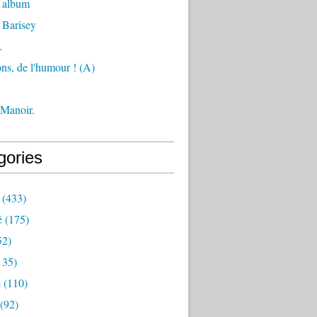
 album
 Barisey
.
ons, de l'humour ! (A)
 Manoir.
gories
(433)
é
(175)
52)
135)
e
(110)
(92)