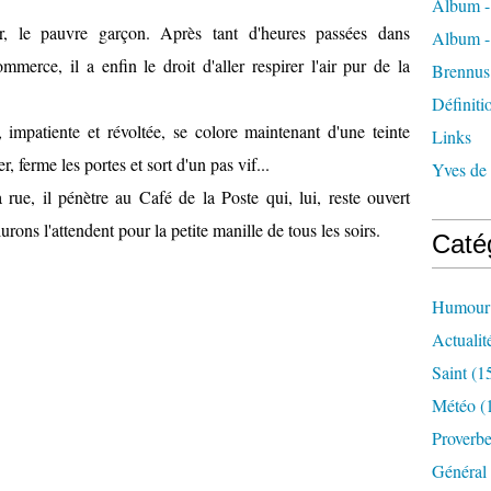
Album -
tor, le pauvre garçon. Après tant d'heures passées dans
Album -
erce, il a enfin le droit d'aller respirer l'air pur de la
Brennus
Définiti
e, impatiente et révoltée, se colore maintenant d'une teinte
Links
r, ferme les portes et sort d'un pas vif...
Yves de
a rue, il pénètre au Café de la Poste qui, lui, reste ouvert
urons l'attendent pour la petite manille de tous les soirs.
Caté
Humour
Actualit
Saint
(1
Météo
(
Proverb
Général