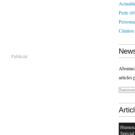
Actualit
Perle
(6
Personn
Citation
News
Publicité
Abonnez-
articles 
Artic
Humour
Spécial