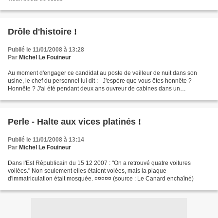
Drôle d'histoire !
Publié le 11/01/2008 à 13:28
Par
Michel Le Fouineur
Au moment d'engager ce candidat au poste de veilleur de nuit dans son
usine, le chef du personnel lui dit : - J'espère que vous êtes honnête ? -
Honnête ? J'ai été pendant deux ans ouvreur de cabines dans un
établissement de bains : eh bien ! je n'en...
Perle - Halte aux vices platinés !
Publié le 11/01/2008 à 13:14
Par
Michel Le Fouineur
Dans l'Est Républicain du 15 12 2007 : "On a retrouvé quatre voitures
voilées." Non seulement elles étaient volées, mais la plaque
d'immatriculation était mosquée. ¤¤¤¤¤ (source : Le Canard enchaîné)