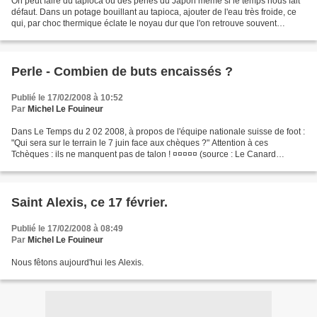
On peut faire du tapioca ou des perles du Japon même si le temps nous fait
défaut. Dans un potage bouillant au tapioca, ajouter de l'eau très froide, ce
qui, par choc thermique éclate le noyau dur que l'on retrouve souvent
lorsque le potage n'a pas été...
Perle - Combien de buts encaissés ?
Publié le 17/02/2008 à 10:52
Par
Michel Le Fouineur
Dans Le Temps du 2 02 2008, à propos de l'équipe nationale suisse de foot :
"Qui sera sur le terrain le 7 juin face aux chèques ?" Attention à ces
Tchèques : ils ne manquent pas de talon ! ¤¤¤¤¤ (source : Le Canard
enchaîné)
Saint Alexis, ce 17 février.
Publié le 17/02/2008 à 08:49
Par
Michel Le Fouineur
Nous fêtons aujourd'hui les Alexis.