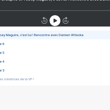
bey Maguire, c'est lui ! Rencontre avec Damien Witecka
e 6
e 5
e 4
e 3
s créatrices de la VF !
e 2
e 1
e Mektoub My Love arrive enfin ! Rencontre avec Shaïn Boumedine et Sal