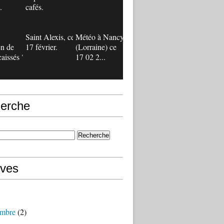
.
cafés.
Saint Alexis, ce
Météo à Nancy
n de
17 février.
(Lorraine) ce
caissés ?
17 02 2...
erche
ives
mbre
(2)