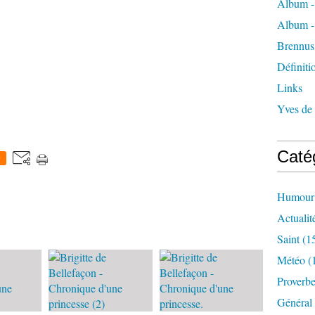
Album -
Album -
Brennus
Définiti
Links
Yves de
Caté
0
Humour
Actualit
Saint
(1
Météo
(
Proverb
Général