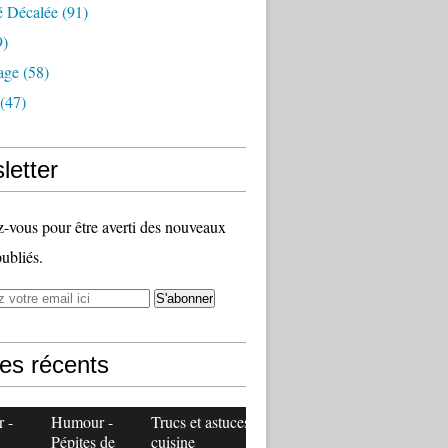
é Décalée
(91)
9)
age
(58)
(47)
letter
vous pour être averti des nouveaux
publiés.
les récents
 -
Humour -
Trucs et astuces
Pépites de
cuisine