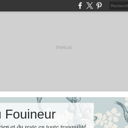
Publicité
u Fouineur
rien et du reste en toute tranquilité.