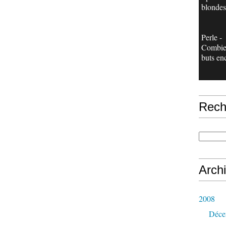
blondes
Perle -
Combie
buts en
Rech
Arch
2008
Déce