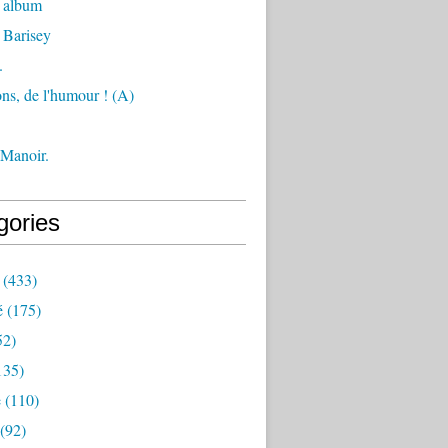
 album
 Barisey
.
ons, de l'humour ! (A)
 Manoir.
gories
(433)
é
(175)
52)
135)
e
(110)
(92)