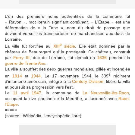
L'un des premiers noms authentifiés de la commune fut
« Ravon », mot lorrain signifiant
confluent
. « L'Étape » est une
déformation de « la Tape », nom du droit de passage que
devaient verser les transporteurs de marchandises aux ducs de
Lorraine.
e
La ville fut fortifiée au
XIII
siècle
. Elle était dominée par le
château de Beauregard qui la protégeait. Ce château, construit
par
Ferry III
, duc de Lorraine, fut démoli en
1636
pendant la
guerre de Trente Ans
.
La ville a souffert des deux guerres mondiales, pillée et incendiée
e
en
1914
et
1944
. Le 17 novembre 1944, le 339
régiment
d'infanterie américain, intégré à la
Century Division
, libère la ville
et poursuit sa progression vers l'est.
Le
11 avril
1947
, la commune de
La Neuveville-lès-Raon
,
occupant la rive gauche de la Meurthe, a fusionné avec
Raon-
l'Étape
.
¤¤¤¤¤
(source : Wikipédia, l'encyclopédie libre)